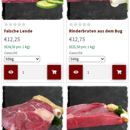
B
B
Falsche Lende
Rinderbraten aus dem Bug
e
e
€12,25
€12,75
w
w
(€24,50 pro 1 kg)
(€25,50 pro 1 kg)
e
e
Gewicht:
Gewicht:
r
r
t
t
e
e
t
t
m
m
i
i
t
t
0
0
v
v
o
o
n
n
5
5