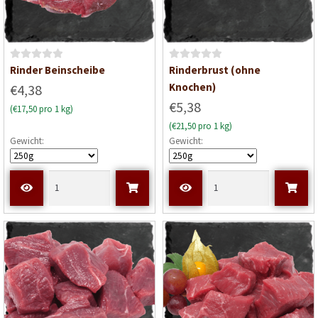
B
B
Rinder Beinscheibe
Rinderbrust (ohne
e
e
Knochen)
€4,38
w
w
€5,38
(€17,50 pro 1 kg)
e
e
(€21,50 pro 1 kg)
r
r
Gewicht:
Gewicht:
t
t
e
e
t
t
m
m
i
i
t
t
0
0
v
v
o
o
n
n
5
5