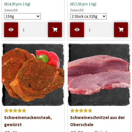
(€14,90 pro 1 kg)
(€17,50 pro 1 kg)
r
Gewicht:
Gewicht:
t
e
t
m
i
t
0
v
o
n
5
Bewertet mit
Bewertet mit
Schweinenackensteak,
Schweineschnitzel aus der
5
von 5
5
von 5
gewürzt
Oberschale