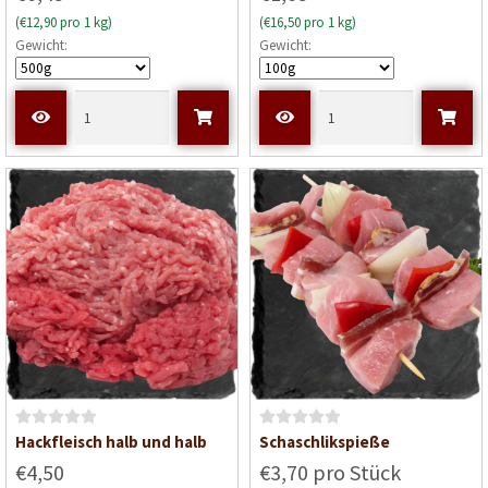
w
(€12,90 pro 1 kg)
(€16,50 pro 1 kg)
e
Gewicht:
Gewicht:
r
t
e
t
m
i
t
0
v
o
n
5
B
B
Hackfleisch halb und halb
Schaschlikspieße
e
e
€4,50
€3,70 pro Stück
w
w