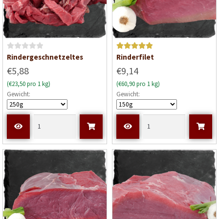
B
Bewertet mit
Rindergeschnetzeltes
Rinderfilet
e
5
von 5
€5,88
€9,14
w
(€23,50 pro 1 kg)
(€60,90 pro 1 kg)
e
Gewicht:
Gewicht:
r
t
e
t
m
i
t
0
v
o
n
5