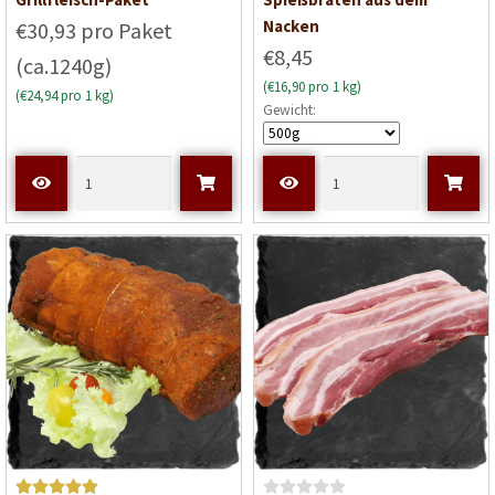
5
von 5
5
von 5
Nacken
€30,93 pro Paket
€8,45
(ca.1240g)
(€16,90 pro 1 kg)
(€24,94 pro 1 kg)
Gewicht: