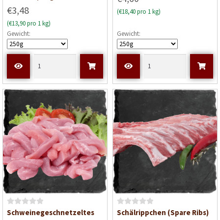
w
€3,48
(€18,40 pro 1 kg)
e
(€13,90 pro 1 kg)
r
Gewicht:
Gewicht:
t
e
t
m
i
t
0
v
o
n
5
B
B
Schweinegeschnetzeltes
Schälrippchen (Spare Ribs)