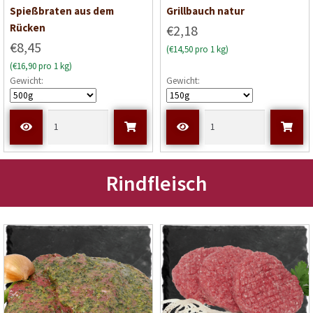
Bewertet mit
B
Spießbraten aus dem
Grillbauch natur
5
von 5
e
Rücken
€2,18
w
€8,45
(€14,50 pro 1 kg)
e
(€16,90 pro 1 kg)
r
Gewicht:
Gewicht:
t
e
t
m
i
t
0
Rindfleisch
v
o
n
5