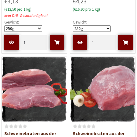
€3,13
€4,23
w
(€12,50 pro 1 kg)
(€16,90 pro 1 kg)
e
kein DHL Versand möglich!
r
Gewicht:
Gewicht:
t
e
t
m
i
t
0
v
o
n
5
B
B
Schweinebraten aus der
Schweinebraten aus der