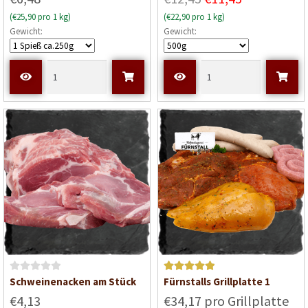
w
w
(€25,90 pro 1 kg)
(€22,90 pro 1 kg)
e
e
Gewicht:
Gewicht:
r
r
t
t
e
e
t
t
m
m
i
i
t
t
0
0
v
v
o
o
n
n
5
5
B
Bewertet mit
Schweinenacken am Stück
Fürnstalls Grillplatte 1
e
5
von 5
€4,13
€34,17 pro Grillplatte