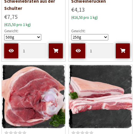
B
B
Schweinebraten aus der
Schweinerücken
e
e
Schulter
€4,13
w
w
€7,75
(€16,50 pro 1 kg)
e
e
(€15,50 pro 1 kg)
r
r
Gewicht:
Gewicht:
t
t
e
e
t
t
m
m
i
i
t
t
0
0
v
v
o
o
n
n
5
5