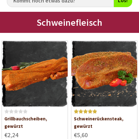
Los!
Schweinefleisch
B
Bewertet mit
Grillbauchscheiben,
Schweinerückensteak,
e
5
von 5
gewürzt
gewürzt
w
€2,24
€5,60
e