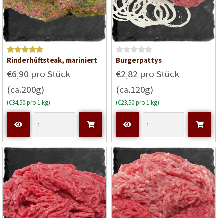
Bewertet mit
B
Rinderhüftsteak, mariniert
Burgerpattys
5
von 5
e
€6,90 pro Stück
€2,82 pro Stück
w
(ca.200g)
(ca.120g)
e
r
(€34,50 pro 1 kg)
(€23,50 pro 1 kg)
t
e
t
m
i
t
0
v
o
n
5