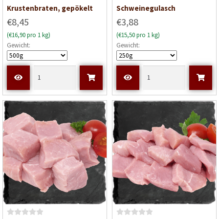
B
B
Krustenbraten, gepökelt
Schweinegulasch
e
e
€8,45
€3,88
w
w
(€16,90 pro 1 kg)
(€15,50 pro 1 kg)
e
e
Gewicht:
Gewicht:
r
r
t
t
e
e
t
t
m
m
i
i
t
t
0
0
v
v
o
o
n
n
5
5