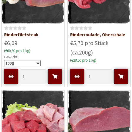
B
B
Rinderfiletsteak
Rinderroulade, Oberschale
e
e
€6,09
€5,70 pro Stück
w
w
(€60,90 pro 1 kg)
(ca.200g)
e
e
Gewicht:
r
r
(€28,50 pro 1 kg)
t
t
e
e
t
t
m
m
i
i
t
t
0
0
v
v
o
o
n
n
5
5