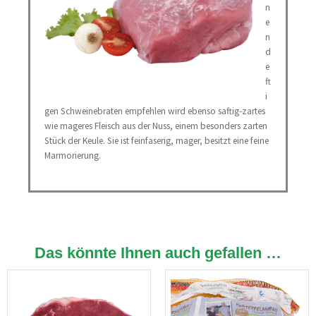
n
e
n
d
e
ft
i
gen Schweinebraten empfehlen wird ebenso saftig-zartes
wie mageres Fleisch aus der Nuss, einem besonders zarten
Stück der Keule. Sie ist feinfaserig, mager, besitzt eine feine
Marmorierung.
Das könnte Ihnen auch gefallen …