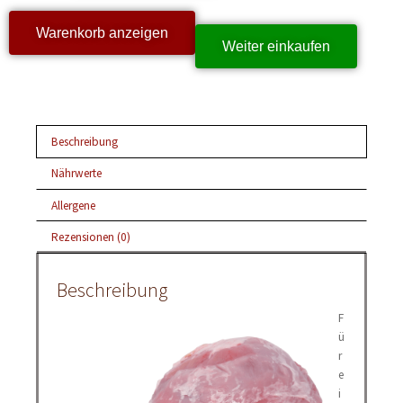
Warenkorb anzeigen
Weiter einkaufen
Beschreibung
Nährwerte
Allergene
Rezensionen (0)
Beschreibung
F
ü
r
e
i