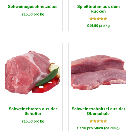
Schweinegeschnetzeltes
Spießbraten aus dem
Rücken
€
15,50
pro kg
Bewertet mit
€
16,90
pro kg
5.00
von 5
Schweinebraten aus der
Schweineschnitzel aus der
Schulter
Oberschale
€
15,50
pro kg
Bewertet mit
€
3,50
pro Stück (ca.200g)
5.00
von 5