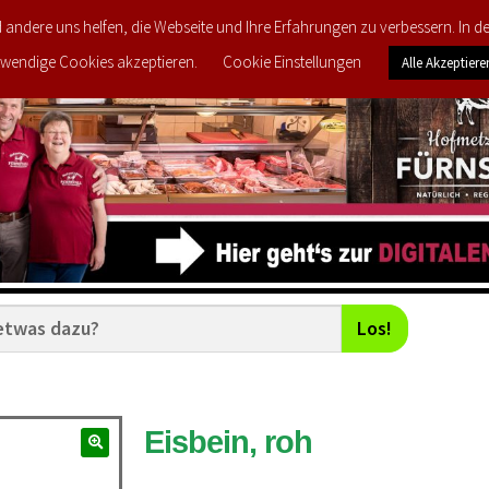
d andere uns helfen, die Webseite und Ihre Erfahrungen zu verbessern. In 
FEEDBACK
MEINE LIEBLINGS-PRODUKTE
wendige Cookies akzeptieren.
Cookie Einstellungen
Alle Akzeptiere
Los!
Eisbein, roh