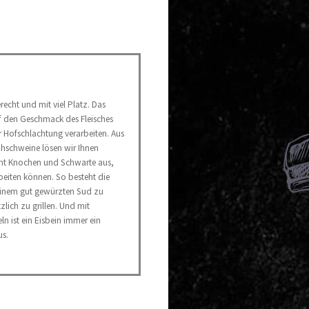
erecht und mit viel Platz. Das
uf den Geschmack des Fleisches
 Hofschlachtung verarbeiten. Aus
ohschweine lösen wir Ihnen
amt Knochen und Schwarte aus,
arbeiten können. So besteht die
 einem gut gewürzten Sud zu
lich zu grillen. Und mit
ln ist ein Eisbein immer ein
s.