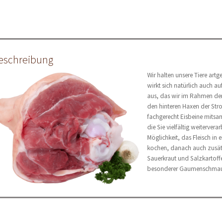
eschreibung
Wir halten unsere Tiere artg
wirkt sich natürlich auch a
aus, das wir im Rahmen der
den hinteren Haxen der Str
fachgerecht Eisbeine mits
die Sie vielfältig weiterver
Möglichkeit, das Fleisch in
kochen, danach auch zusätz
Sauerkraut und Salzkartoffe
besonderer Gaumenschmau