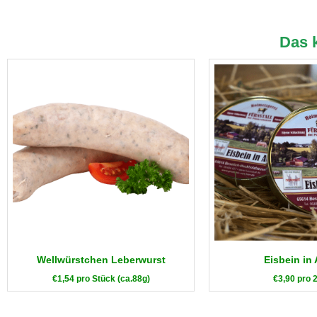
Das 
Wellwürstchen Leberwurst
Eisbein in
€
1,54
pro Stück (ca.88g)
€
3,90
pro 