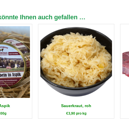
könnte Ihnen auch gefallen …
 Aspik
Sauerkraut, roh
200g
€
3,90
pro kg