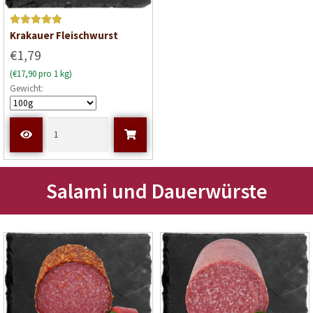
Bewertet mit
Krakauer Fleischwurst
5
von 5
€1,79
(€17,90 pro 1 kg)
Gewicht:
Salami und Dauerwürste