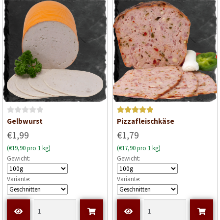
v
v
o
o
n
n
5
5
B
Bewertet mit
Gelbwurst
Pizzafleischkäse
e
5
von 5
€1,99
€1,79
w
(€19,90 pro 1 kg)
(€17,90 pro 1 kg)
e
Gewicht:
Gewicht:
r
t
Variante:
Variante:
e
t
m
i