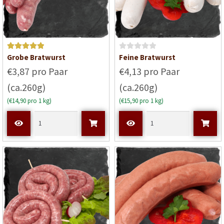
Bewertet mit
B
Grobe Bratwurst
Feine Bratwurst
5
von 5
e
€3,87 pro Paar
€4,13 pro Paar
w
(ca.260g)
(ca.260g)
e
r
(€14,90 pro 1 kg)
(€15,90 pro 1 kg)
t
e
t
m
i
t
0
v
o
n
5