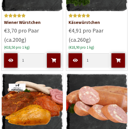
Bewertet mit
Bewertet mit
Wiener Würstchen
Käsewürstchen
5
von 5
5
von 5
€3,70 pro Paar
€4,91 pro Paar
(ca.200g)
(ca.260g)
(€18,50 pro 1 kg)
(€18,90 pro 1 kg)