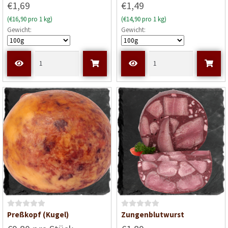
€1,69
€1,49
e
(€16,90 pro 1 kg)
(€14,90 pro 1 kg)
r
Gewicht:
Gewicht:
t
e
t
m
i
t
0
v
o
n
5
B
B
Preßkopf (Kugel)
Zungenblutwurst
e
e