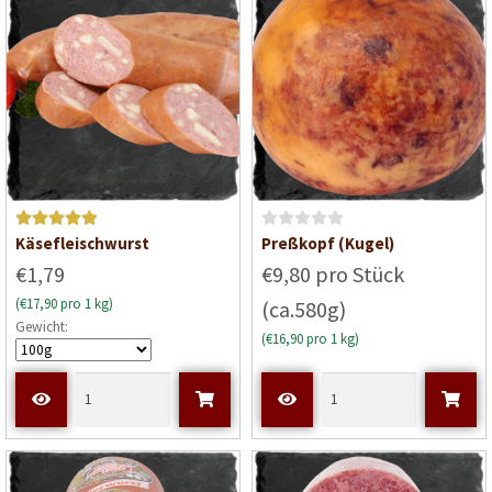
o
o
n
n
5
5
Bewertet mit
B
Käsefleischwurst
Preßkopf (Kugel)
5
von 5
e
€1,79
€9,80 pro Stück
w
(€17,90 pro 1 kg)
(ca.580g)
e
Gewicht:
r
(€16,90 pro 1 kg)
t
e
t
m
i
t