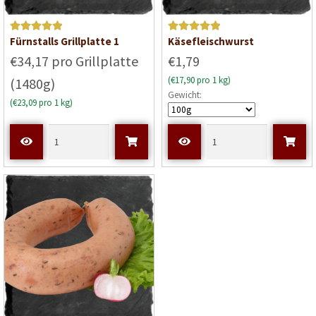
Bewertet mit
Bewertet mit
Fürnstalls Grillplatte 1
Käsefleischwurst
5
von 5
5
von 5
€34,17 pro Grillplatte
€1,79
(€17,90 pro 1 kg)
(1480g)
Gewicht:
(€23,09 pro 1 kg)