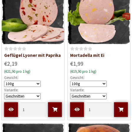
5
5
B
B
Geflügel Lyoner mit Paprika
Mortadella mit Ei
e
e
€2,19
€1,99
w
w
(€21,90 pro 1 kg)
(€19,90 pro 1 kg)
e
e
Gewicht:
Gewicht:
r
r
t
t
Variante:
Variante:
e
e
t
t
m
m
i
i
t
t
0
0
v
v