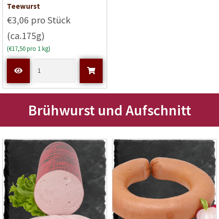
B
Teewurst
e
€3,06 pro Stück
w
(ca.175g)
e
r
(€17,50 pro 1 kg)
t
e
t
m
i
Brühwurst und Aufschnitt
t
0
v
o
n
5