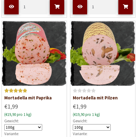
m
m
i
i
t
t
0
0
v
v
o
o
n
n
5
5
Bewertet mit
B
Mortadella mit Paprika
Mortadella mit Pilzen
5
von 5
e
€1,99
€1,99
w
(€19,90 pro 1 kg)
(€19,90 pro 1 kg)
e
Gewicht:
Gewicht:
r
t
Variante:
Variante:
e