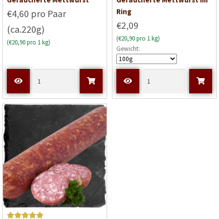
5
von 5
5
von 5
Ring
€4,60 pro Paar
€2,09
(ca.220g)
(€20,90 pro 1 kg)
(€20,90 pro 1 kg)
Gewicht: