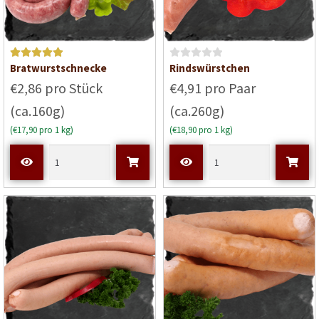
Bewertet mit
B
Bratwurstschnecke
Rindswürstchen
5
von 5
e
€2,86 pro Stück
€4,91 pro Paar
w
(ca.160g)
(ca.260g)
e
r
(€17,90 pro 1 kg)
(€18,90 pro 1 kg)
t
e
t
m
i
t
0
v
o
n
5