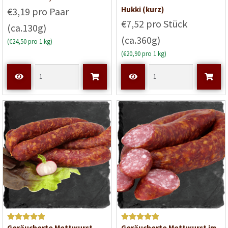
e
e
Hukki (kurz)
€3,19 pro Paar
w
w
€7,52 pro Stück
(ca.130g)
e
e
(ca.360g)
r
r
(€24,50 pro 1 kg)
t
t
(€20,90 pro 1 kg)
e
e
t
t
m
m
i
i
t
t
0
0
v
v
o
o
n
n
5
5
Bewertet mit
Bewertet mit
Geräucherte Mettwurst
Geräucherte Mettwurst im