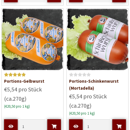
t
0
v
o
n
5
Bewertet mit
B
Portions-Gelbwurst
Portions-Schinkenwurst
5
von 5
e
(Mortadella)
€5,54 pro Stück
w
€5,54 pro Stück
(ca.270g)
e
(ca.270g)
r
(€20,50 pro 1 kg)
t
(€20,50 pro 1 kg)
e
t
m