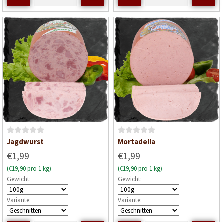
i
t
0
v
o
n
5
B
B
Jagdwurst
Mortadella
e
e
€1,99
€1,99
w
w
(€19,90 pro 1 kg)
(€19,90 pro 1 kg)
e
e
Gewicht:
Gewicht:
r
r
t
t
Variante:
Variante:
e
e
t
t