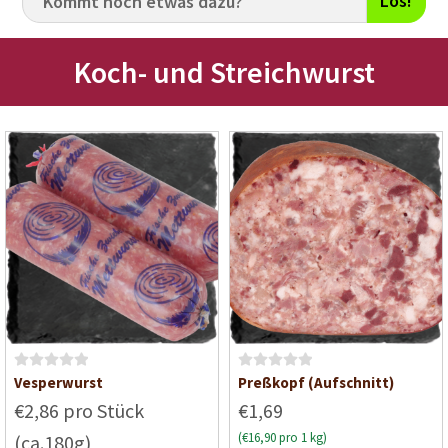
Los!
Koch- und Streichwurst
B
B
Vesperwurst
Preßkopf (Aufschnitt)
e
e
€2,86 pro Stück
€1,69
w
w
(€16,90 pro 1 kg)
(ca.180g)
e
e