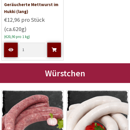
Bewertet mit
Geräucherte Mettwurst im
5
von 5
Hukki (lang)
€12,96 pro Stück
(ca.620g)
(€20,90 pro 1 kg)
Würstchen