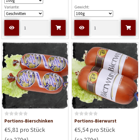
Variante:
Gewicht:
B
B
Portions-Bierschinken
Portions-Bierwurst
e
e
€5,81 pro Stück
€5,54 pro Stück
w
w
(ca.270g)
(ca.270g)
e
e