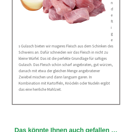
n
d
e
ft
i
g
e
s Gulasch bieten wir mageres Fleisch aus dem Schinken des
Schweins an. Dafür schneiden wir das Fleisch in nicht zu
kleine Würfel. Das ist die perfekte Grundlage für saftiges
Gulasch. Das Fleisch schön scharf angebraten, gut würzen,
danach mit etwa der gleichen Menge angebratener
Zwiebel mischen und dann langsam garen. In
Kombination mit Kartoffeln, Knödeln oder Nudeln ergibt
das eine herrliche Mahlzeit.
Das könnte Ihnen auch gefallen …