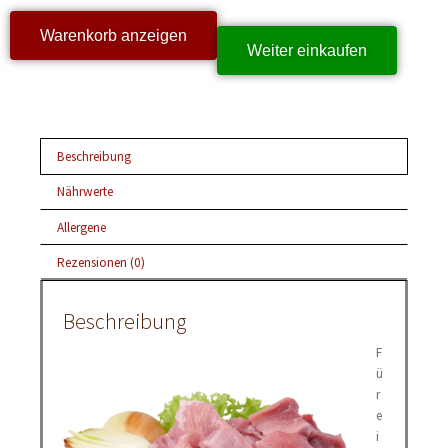
Warenkorb anzeigen
Weiter einkaufen
Beschreibung
Nährwerte
Allergene
Rezensionen (0)
Beschreibung
F
ü
r
e
i