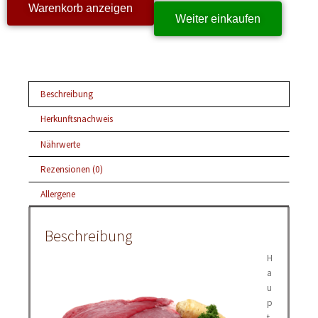
Warenkorb anzeigen
Weiter einkaufen
Beschreibung
Herkunftsnachweis
Nährwerte
Rezensionen (0)
Allergene
Beschreibung
H
a
u
p
t