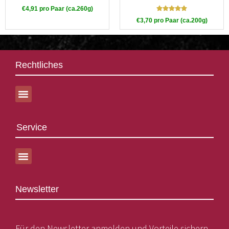
€
4,91
pro Paar (ca.260g)
Bewertet mit
€
3,70
pro Paar (ca.200g)
5.00
von 5
Rechtliches
Service
Newsletter
Für den Newsletter anmelden und Vorteile sichern