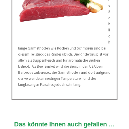
s
ä
c
h
li
c
h
lange Garmethoden wie Kochen und Schmoren sind bei
diesem Teilstück des Rindes üblich. Die Rinderbrust ist vor
allem als Suppenfleisch und für aromatische Brühen
beliebt. Als Beef Brisket wird die Brust in den USA beim
Barbecue zubereitet, die Garmethoden sind dort aufgrund
der verwendeten niedrigen Temperaturen und des
langfaserigen Fleisches jedoch sehr lang.
Das könnte Ihnen auch gefallen …