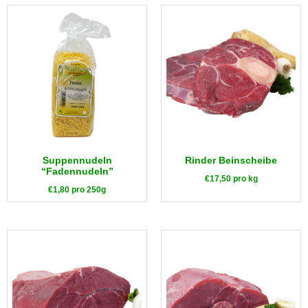
Suppennudeln
Rinder Beinscheibe
“Fadennudeln”
€
17,50
pro kg
€
1,80
pro 250g