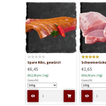
t
0
v
o
n
5
B
Bewertet mit
Spare Ribs, gewürzt
Schweinerück
e
5
von 5
€6,45
€1,65
w
(€12,90 pro 1 kg)
(€16,50 pro 1 kg)
e
Gewicht:
Gewicht:
r
t
e
t
m