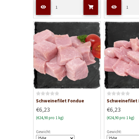
t
t
m
m
i
i
t
t
0
0
v
v
o
o
n
n
5
5
B
B
Schweinefilet Fondue
Schweinefilet 
e
e
€6,23
€6,23
w
w
(€24,90 pro 1 kg)
(€24,90 pro 1 kg)
e
e
r
r
Gewicht:
Gewicht:
t
t
e
e