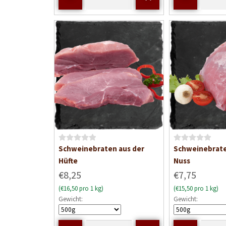
i
i
t
t
0
0
v
v
o
o
n
n
5
5
B
B
Schweinebraten aus der
Schweinebrate
e
e
Hüfte
Nuss
w
w
€8,25
€7,75
e
e
(€16,50 pro 1 kg)
(€15,50 pro 1 kg)
r
r
Gewicht:
Gewicht:
t
t
e
e
t
t