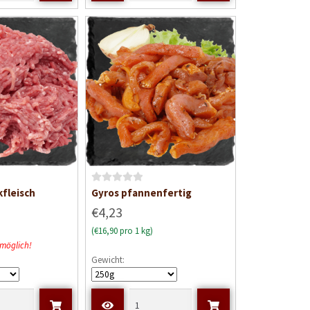
B
fleisch
Gyros pfannenfertig
e
€4,23
w
(€16,90 pro 1 kg)
e
 möglich!
r
Gewicht:
t
e
t
m