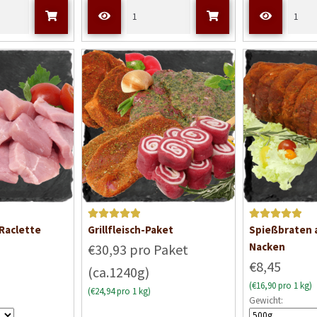
t
t
m
m
i
i
t
t
0
0
v
v
o
o
n
n
5
5
Bewertet mit
Bewertet mit
Raclette
Grillfleisch-Paket
Spießbraten 
5
von 5
5
von 5
Nacken
€30,93 pro Paket
€8,45
(ca.1240g)
(€16,90 pro 1 kg)
(€24,94 pro 1 kg)
Gewicht: