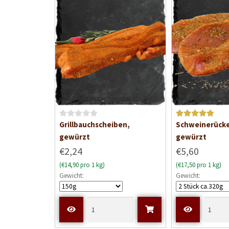
B
Bewertet mit
Grillbauchscheiben,
Schweinerücke
e
5
von 5
gewürzt
gewürzt
w
€2,24
€5,60
e
(€14,90 pro 1 kg)
(€17,50 pro 1 kg)
r
Gewicht:
Gewicht:
t
e
t
m
i