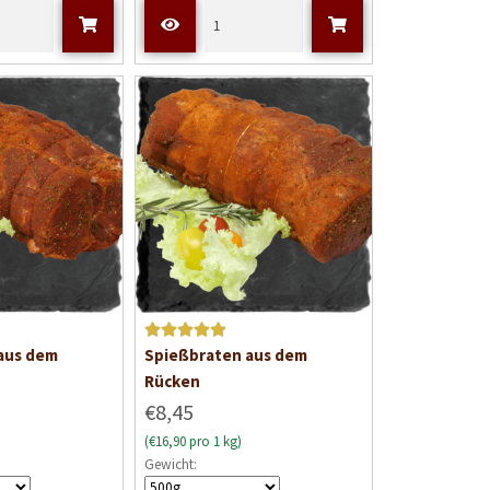
t
m
i
t
0
v
o
n
5
Bewertet mit
aus dem
Spießbraten aus dem
5
von 5
Rücken
€8,45
(€16,90 pro 1 kg)
Gewicht: