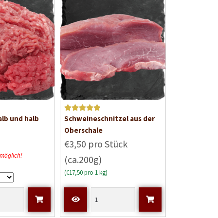
Bewertet mit
alb und halb
Schweineschnitzel aus der
5
von 5
Oberschale
€3,50 pro Stück
 möglich!
(ca.200g)
(€17,50 pro 1 kg)