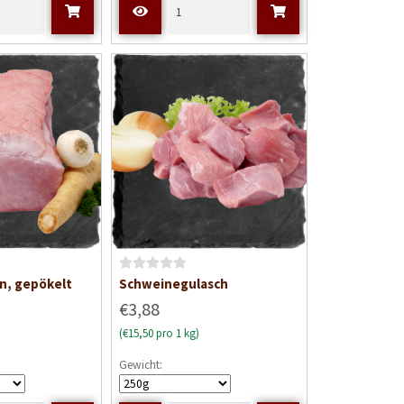
m
i
t
0
v
o
n
5
B
n, gepökelt
Schweinegulasch
e
€3,88
w
(€15,50 pro 1 kg)
e
r
Gewicht:
t
e