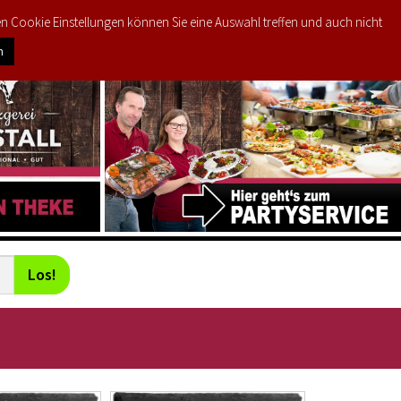
den Cookie Einstellungen können Sie eine Auswahl treffen und auch nicht
0
PRODUKTE
MEIN KONTO
€
0,00
n
Los!