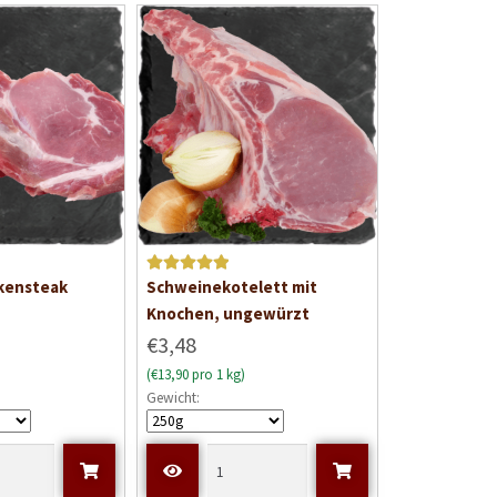
i
t
0
v
o
n
5
Bewertet mit
kensteak
Schweinekotelett mit
5
von 5
Knochen, ungewürzt
€3,48
(€13,90 pro 1 kg)
Gewicht: