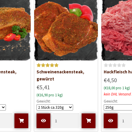
Bewertet mit
B
nsteak,
Schweinenackensteak,
Hackfleisch h
5
von 5
e
gewürzt
€4,50
w
€5,41
(€18,00 pro 1 kg)
e
kein DHL Versand
(€16,90 pro 1 kg)
r
Gewicht:
Gewicht:
t
e
t
m
i