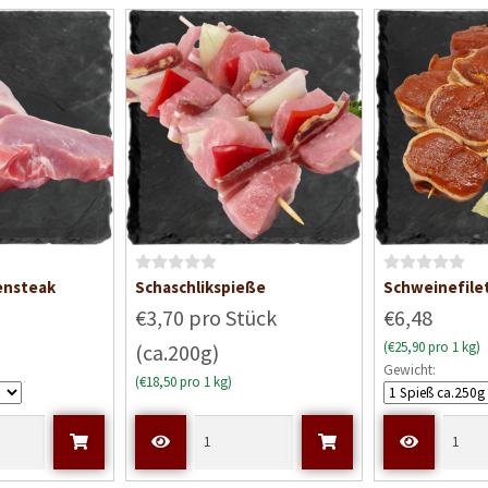
t
0
v
o
n
5
B
B
ensteak
Schaschlikspieße
Schweinefile
e
e
€3,70 pro Stück
€6,48
w
w
(€25,90 pro 1 kg)
(ca.200g)
e
e
Gewicht:
r
r
(€18,50 pro 1 kg)
t
t
e
e
t
t
m
m