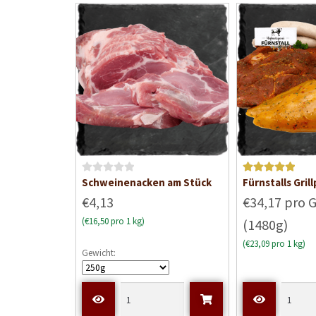
i
t
0
v
o
n
5
B
Bewertet mit
Schweinenacken am Stück
Fürnstalls Grill
e
5
von 5
€4,13
€34,17 pro G
w
(€16,50 pro 1 kg)
(1480g)
e
r
(€23,09 pro 1 kg)
Gewicht:
t
e
t
m
i