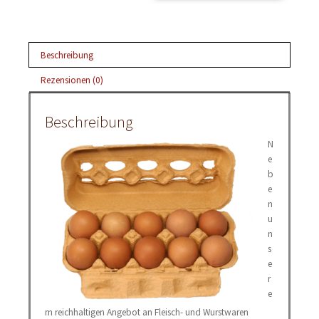
Beschreibung
Rezensionen (0)
Beschreibung
N
e
b
e
n
u
n
s
e
r
e
m reichhaltigen Angebot an Fleisch- und Wurstwaren