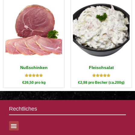
Nußschinken
Fleischsalat
Bewertet mit
Bewertet mit
€
26,50
pro kg
€
2,98
pro Becher (ca.200g)
5.00
von 5
5.00
von 5
Rechtliches