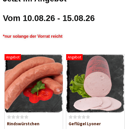
Vom 10.08.26 - 15.08.26
*nur solange der Vorrat reicht
Angebot
Angebot
B
B
Rindswürstchen
Geflügel Lyoner
e
e