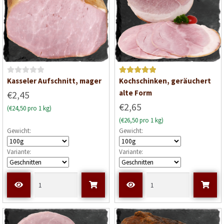
B
Bewertet mit
Kasseler Aufschnitt, mager
Kochschinken, geräuchert
e
5
von 5
alte Form
€2,45
w
€2,65
(€24,50 pro 1 kg)
e
(€26,50 pro 1 kg)
r
Gewicht:
Gewicht:
t
e
Variante:
Variante:
t
m
i
t
0
v
o