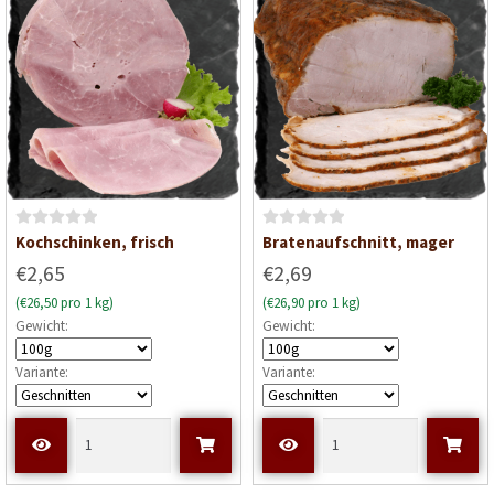
n
5
B
B
Kochschinken, frisch
Bratenaufschnitt, mager
e
e
€2,65
€2,69
w
w
(€26,50 pro 1 kg)
(€26,90 pro 1 kg)
e
e
Gewicht:
Gewicht:
r
r
t
t
Variante:
Variante:
e
e
t
t
m
m
i
i
t
t
0
0