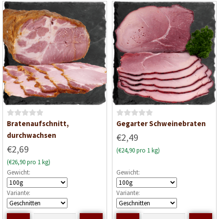
v
v
o
o
n
n
5
5
B
B
Bratenaufschnitt,
Gegarter Schweinebraten
e
e
durchwachsen
€2,49
w
w
€2,69
(€24,90 pro 1 kg)
e
e
(€26,90 pro 1 kg)
r
r
Gewicht:
Gewicht:
t
t
e
e
Variante:
Variante:
t
t
m
m
i
i