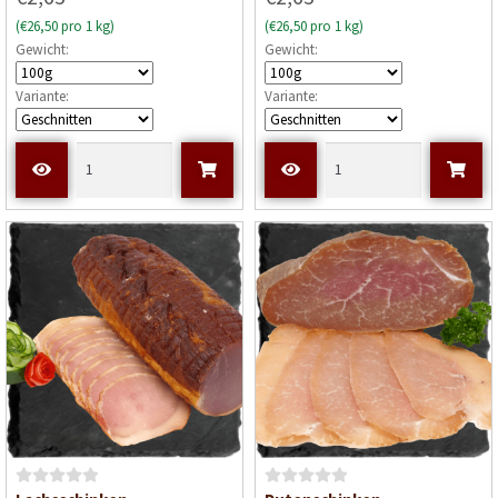
w
(€26,50 pro 1 kg)
(€26,50 pro 1 kg)
e
Gewicht:
Gewicht:
r
t
Variante:
Variante:
e
t
m
i
t
0
v
o
n
5
B
B