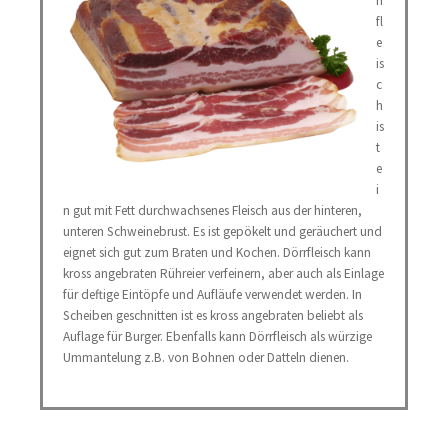
rr
fl
e
is
c
h
is
t
e
i
n gut mit Fett durchwachsenes Fleisch aus der hinteren,
unteren Schweinebrust. Es ist gepökelt und geräuchert und
eignet sich gut zum Braten und Kochen. Dörrfleisch kann
kross angebraten Rühreier verfeinern, aber auch als Einlage
für deftige Eintöpfe und Aufläufe verwendet werden. In
Scheiben geschnitten ist es kross angebraten beliebt als
Auflage für Burger. Ebenfalls kann Dörrfleisch als würzige
Ummantelung z.B. von Bohnen oder Datteln dienen.