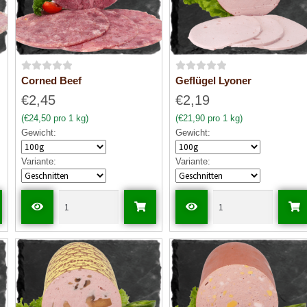
B
B
Corned Beef
Geflügel Lyoner
e
e
€2,45
€2,19
w
w
(€24,50 pro 1 kg)
(€21,90 pro 1 kg)
e
e
Gewicht:
Gewicht:
r
r
t
t
Variante:
Variante:
e
e
t
t
m
m
i
i
t
t
0
0
v
v
o
o
n
n
5
5