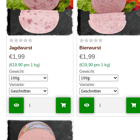
B
B
Jagdwurst
Bierwurst
e
e
€1,99
€1,99
w
w
(€19,90 pro 1 kg)
(€19,90 pro 1 kg)
e
e
Gewicht:
Gewicht:
r
r
t
t
Variante:
Variante:
e
e
t
t
m
m
i
i
t
t
0
0
v
v
o
o
n
n