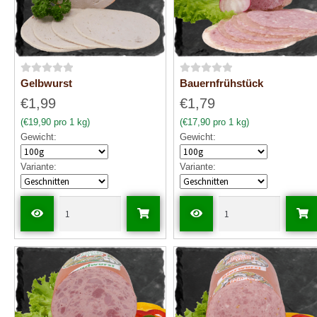
B
B
Gelbwurst
Bauernfrühstück
e
e
€1,99
€1,79
w
w
(€19,90 pro 1 kg)
(€17,90 pro 1 kg)
e
e
Gewicht:
Gewicht:
r
r
t
t
Variante:
Variante:
e
e
t
t
m
m
i
i
t
t
0
0
v
v
o
o
n
n
5
5