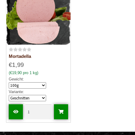
5
5
B
Mortadella
e
€1,99
w
(€19,90 pro 1 kg)
e
Gewicht:
r
t
Variante:
e
t
m
i
t
0
v