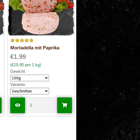
Bewertet mit
Mortadella mit Paprika
5
von 5
€1,99
(€19,90 pro 1 kg)
Gewicht:
Variante: