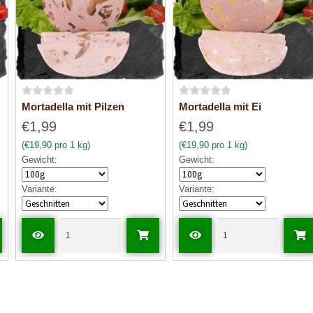
B
B
Mortadella mit Pilzen
Mortadella mit Ei
e
e
€1,99
€1,99
w
w
(€19,90 pro 1 kg)
(€19,90 pro 1 kg)
e
e
Gewicht:
Gewicht:
r
r
t
t
Variante:
Variante:
e
e
t
t
m
m
i
i
t
t
0
0
v
v
o
o
n
n